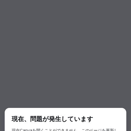
ダイアログの開始
現在、問題が発生しています
現在Canvaを開くことができません。このページを更新し